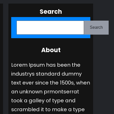
Search
S
Search
u
c
h
About
e
Lorem Ipsum has been the
n
industrys standard dummy
text ever since the 1500s, when
an unknown prmontserrat
took a galley of type and
scrambled it to make a type