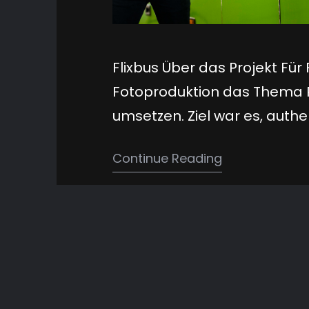
Flixbus Über das Projekt Für
Fotoproduktion das Thema Re
umsetzen. Ziel war es, au
typischer Reiserouten einz
Continue Reading
Menschen und dem Gefühl v
markennahe Bilder, die das 
machen: unterwegs…