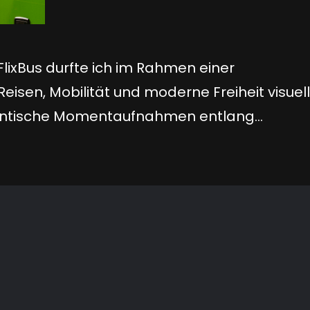
 FlixBus durfte ich im Rahmen einer
isen, Mobilität und moderne Freiheit visuell
thentische Momentaufnahmen entlang
ufangen – mit echtem Leben, echten
on Aufbruch. Entstanden sind dynamische,
Reiseerlebnis mit FlixBus emotional erlebbar